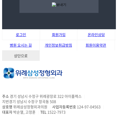
로그인
회원가입
온라인상담
병원 오시는 길
개인정보취급방침
회원이용약관
상단으로
주소
경기 성남시 수정구 위례광장로 322 아이플렉스
|
지번경기 성남시 수정구 창곡동 508
상호명
위례삼성정형외과의원
사업자등록번호
124-97-04563
|
|
대표자
박순열, 고정훈
TEL
1522-7973
|