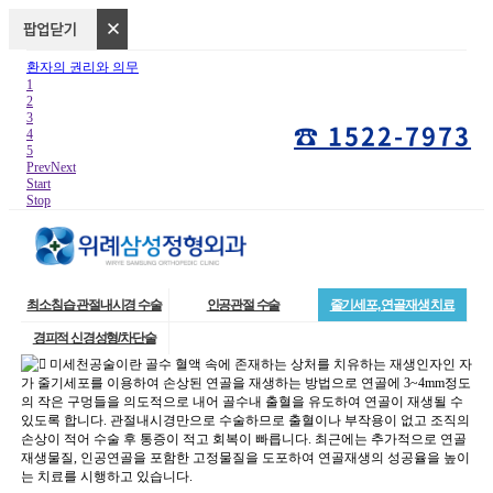
환자의 권리와 의무
1
2
3
☎ 1522-7973
4
5
Prev
Next
Start
Stop
최소침습 관절내시경 수술
인공관절 수술
줄기세포, 연골재생 치료
경피적 신경성형/차단술