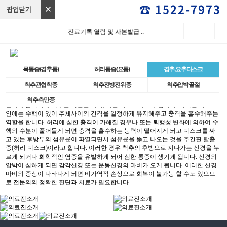
☎ 1522-7973
진료기록 열람 및 사본발급 ..
목통증(경추통)
허리통증(요통)
경추,요추디스크
척추관협착증
척추전방전위증
척추압박골절
척추측만증