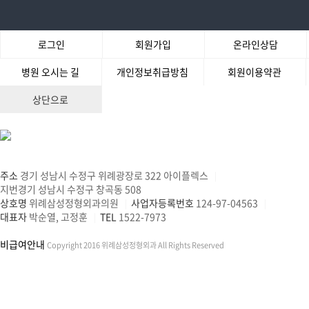
로그인
회원가입
온라인상담
병원 오시는 길
개인정보취급방침
회원이용약관
상단으로
주소
경기 성남시 수정구 위례광장로 322 아이플렉스
|
지번경기 성남시 수정구 창곡동 508
상호명
위례삼성정형외과의원
사업자등록번호
124-97-04563
|
|
대표자
박순열, 고정훈
TEL
1522-7973
|
비급여안내
Copyright 2016 위례삼성정형외과 All Rights Reserved