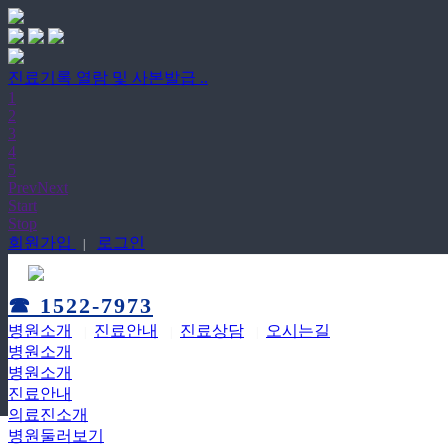
진료기록 열람 및 사본발급 ..
1
2
3
4
5
Prev
Next
Start
Stop
회원가입
로그인
|
☎ 1522-7973
병원소개
진료안내
진료상담
오시는길
|
|
|
병원소개
병원소개
진료안내
의료진소개
병원둘러보기