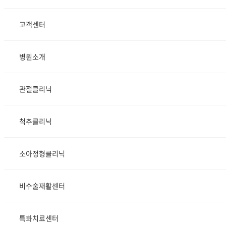
고객센터
병원소개
관절클리닉
척추클리닉
소아정형클리닉
비수술재활센터
특화치료센터