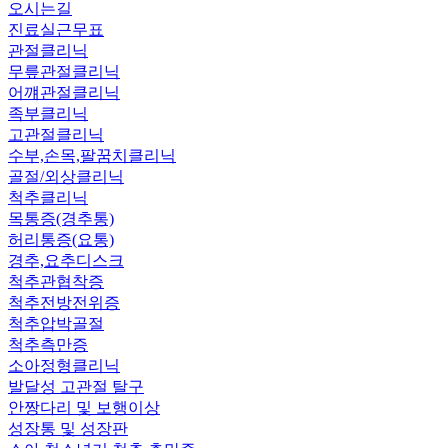
오시는길
진료실근무표
관절클리닉
무릎관절클리닉
어꺠관절클리닉
족부클리닉
고관절클리닉
수부,손목,팔꿈치클리닉
골절/외상클리닉
척추클리닉
목통증(경추통)
허리통증(요통)
경추,요추디스크
척추관협착증
척추전방전위증
척추압박골절
척추측만증
소아정형클리닉
발달성 고관절 탈구
안짱다리 및 보행이상
성장통 및 성장판